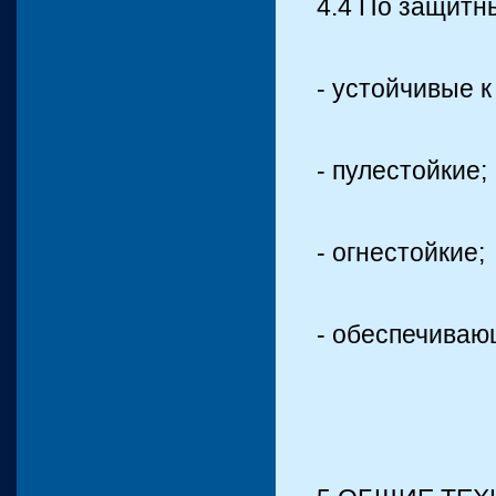
4.4 По защитн
- устойчивые к
- пулестойкие;
- огнестойкие;
- обеспечиваю