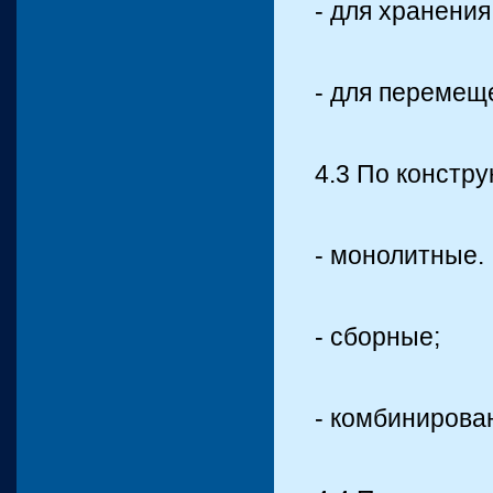
- для хранения
- для перемещ
4.3 По констр
- монолитные.
- сборные;
- комбинирова