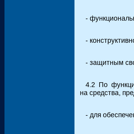
- функциональ
- конструктив
- защитным св
4.2 По функц
на средства, пр
- для обеспеч